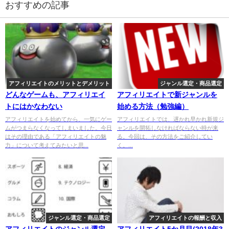
おすすめの記事
アフィリエイトのメリットとデメリット
ジャンル選定・商品選定
どんなゲームも、アフィリエイ
アフィリエイトで新ジャンルを
トにはかなわない
始める方法（勉強編）
アフィリエイトを始めてから、一気にゲー
アフィリエイトでは、遅かれ早かれ新規ジ
ムがつまらなくなってしまいました。今日
ャンルを開拓しなければならない時が来
はその理由である「アフィリエイトの魅
る。今回は、その方法をご紹介してい
力」について考えてみたいと思...
く。...
ジャンル選定・商品選定
アフィリエイトの報酬と収入