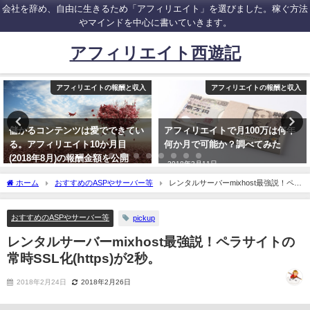
会社を辞め、自由に生きるため「アフィリエイト」を選びました。稼ぐ方法
やマインドを中心に書いていきます。
アフィリエイト西遊記
アフィリエイトの報酬と収入
アフィリエイトの報酬と収入
儲かるコンテンツは愛でできてい
アフィリエイトで月100万は何年
る。アフィリエイト10か月目
何か月で可能か？調べてみた
(2018年8月)の報酬金額を公開
2018年3月11日
2018年9月1日
ホーム
おすすめのASPやサーバー等
レンタルサーバーmixhost最強説！ペラ
サイトの常時SSL化(https)が2秒。
おすすめのASPやサーバー等
pickup
レンタルサーバーmixhost最強説！ペラサイトの
常時SSL化(https)が2秒。
2018年2月24日
2018年2月26日