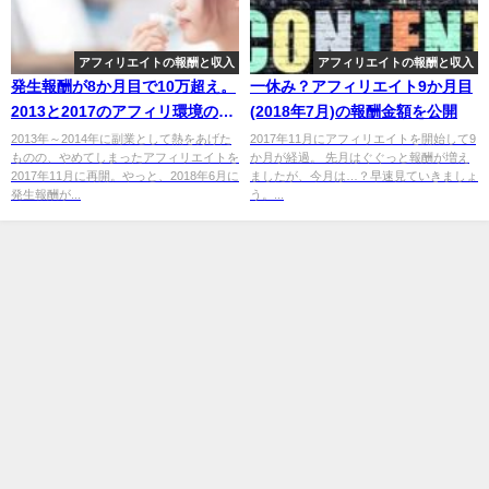
アフィリエイトの報酬と収入
アフィリエイトの報酬と収入
発生報酬が8か月目で10万超え。
一休み？アフィリエイト9か月目
2013と2017のアフィリ環境の違
(2018年7月)の報酬金額を公開
い
2013年～2014年に副業として熱をあげた
2017年11月にアフィリエイトを開始して9
ものの、やめてしまったアフィリエイトを
か月が経過。 先月はぐぐっと報酬が増え
2017年11月に再開。やっと、2018年6月に
ましたが、今月は…？早速見ていきましょ
発生報酬が...
う。...