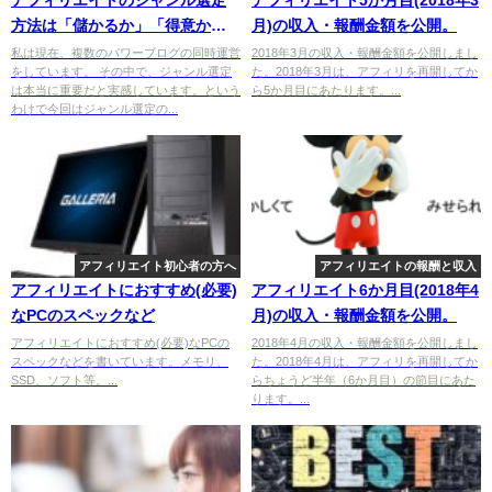
アフィリエイトのジャンル選定
アフィリエイト5か月目(2018年3
方法は「儲かるか」「得意か」
月)の収入・報酬金額を公開。
の2軸
私は現在、複数のパワーブログの同時運営
2018年3月の収入・報酬金額を公開しまし
をしています。 その中で、ジャンル選定
た。2018年3月は、アフィリを再開してか
は本当に重要だと実感しています。という
ら5か月目にあたります。...
わけで今回はジャンル選定の...
アフィリエイト初心者の方へ
アフィリエイトの報酬と収入
アフィリエイトにおすすめ(必要)
アフィリエイト6か月目(2018年4
なPCのスペックなど
月)の収入・報酬金額を公開。
アフィリエイトにおすすめ(必要)なPCの
2018年4月の収入・報酬金額を公開しまし
スペックなどを書いています。メモリ、
た。2018年4月は、アフィリを再開してか
SSD、ソフト等。...
らちょうど半年（6か月目）の節目にあた
ります。...