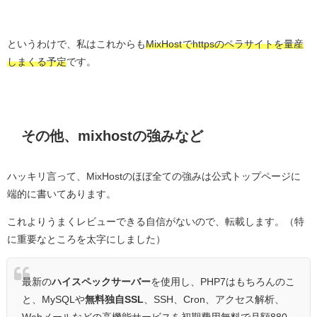
というわけで、私はこれからも
MixHost
でhttpsのペラサイトを量産
しまくる予定
です。
その他、mixhostの強みなど
ハッキリ言って、MixHostのほぼ全ての強みは公式トップページに
端的に書いてあります。
これよりうまくレビューできる自信がないので、転載します。（特
に重要なところを太字にしました）
最新の
ハイスペックサーバー
を使用し、PHP7はもちろんのこ
と、MySQLや
無料独自SSL
、SSH、Cron、アクセス解析、
Webメールなどの高機能サービスを初期費用無料で月額880