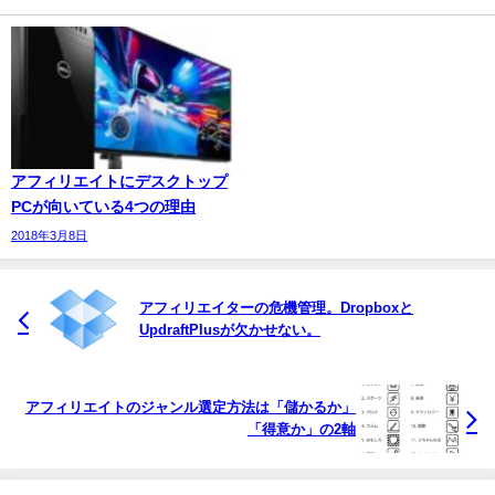
アフィリエイトにデスクトップ
PCが向いている4つの理由
2018年3月8日
アフィリエイターの危機管理。Dropboxと
UpdraftPlusが欠かせない。
アフィリエイトのジャンル選定方法は「儲かるか」
「得意か」の2軸