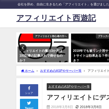
会社を辞め、自由に生きるため「アフィリエイト」を選びまし
アフィリエイト西遊記
の報酬と収入
アフィリエイト初心者の方へ
ブラック
エイト8か
アフィリエイトの魔の3か月は
2018年でも被リンク用
酬金額を公
100記事の記事入れで倒せるの
トサイトは効果ある？作
か？
き？
2018年2月19日
2018年3月10日
ホーム
おすすめのASPやサーバー等
アフィリエイト
おすすめのASPやサーバー等
シェア
アフィリエイトにデ
2018年3月8日
2018年3月8日
Tweet