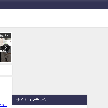
者の方へ
アフィリエイトの報酬と収入
継続のためのマインド・モチベーシ
理
に必要
アフィリエイト6か月目(2018年4
アフィリエイトはノーリス
月)の収入・報酬金額を公開。
んて真っ赤な嘘。覚悟を決
う。
2018年5月3日
2018年2月21日
サイトコンテンツ
イター