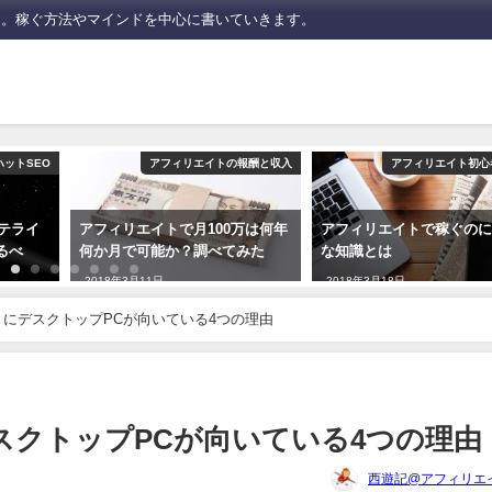
た。稼ぐ方法やマインドを中心に書いていきます。
ハットSEO
アフィリエイトの報酬と収入
アフィリエイト初心
サテライ
アフィリエイトで月100万は何年
アフィリエイトで稼ぐの
るべ
何か月で可能か？調べてみた
な知識とは
2018年3月11日
2018年3月18日
にデスクトップPCが向いている4つの理由
スクトップPCが向いている4つの理由
西遊記@アフィリエ