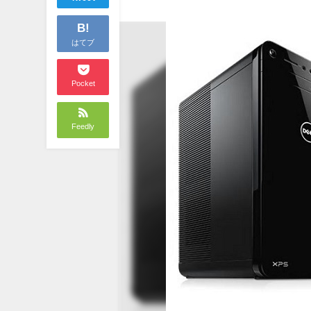
B!
はてブ
Pocket
Feedly